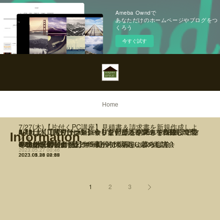
Ameba Owndで
あなただけのホームページやブログをつ
くろう
今すぐ試す
Home
7/27(木)【片付くPC講座】見積書＆請求書を新規作成しよ
6/29（木）【片付け勉強会】 片付け＆リフォームに役立つ
5/13(土) 【片付けcafe】やらないことを決めて自分の時間
4/8(土)【DIY/ワークショップ】壁紙を利用して”通帳ケー
3/11(土) 【DIY/ワークショップ】壁紙クロスを利用して”マ
2/11(土) 【片付けcafe】オリジナル「LINEスタンプ」で効
1/14(土) 【片付けcafe】やりたいことリストを作成して頭
Information
う！
7/20(木)【片付け塾】45歳からの新しい暮らし方！
7/8(土)【片付けセミナー】片付く暮らしの相談会
キッチン勉強会
6/22(木)【片付け塾】45歳からの新しい暮らし方！
6/10(土)【片付けセミナー】片付く暮らしの相談会
6/3(土)【ｺﾗﾎﾞ企画】生涯現役で暮らすコツ
を作りましょ！
ス”を作ろう！
スクケース”を作ろう！
率よく返信しよう！
の中を整理しましょ！
2023.05.27 00:46
2023.05.25 08:09
2023.05.23 23:30
2023.05.23 00:57
2023.05.16 03:52
2023.05.14 22:35
2023.04.30 07:43
2023.04.30 06:16
2023.03.21 22:39
2023.02.13 00:05
2023.01.30 22:09
2023.01.09 22:43
1
2
3