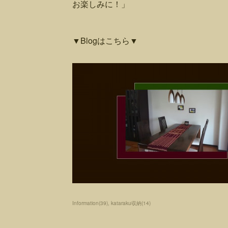
お楽しみに！」
▼Blogはこちら▼
Information
(
39
)
kataraku収納
(
14
)