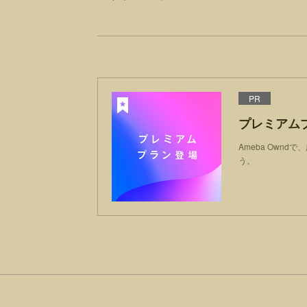
PR
プレミアム
Ameba Own
う。