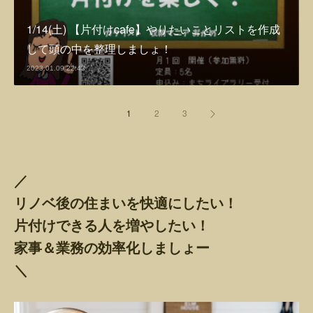
1/14(土) 【片付けcafe】やりたいことリストを作成
して頭の中を整理しましょ！
2023.01.09 22:43
1
2
3
／
リノベ後の住まいを快適にしたい！
片付けできる人を増やしたい！
家事＆業務の効率化しましょー
＼